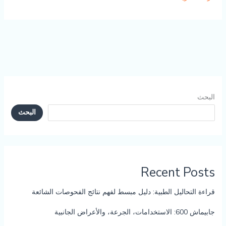
سيرترالين
على
القلب»..
هل
يسبب
خفقانًا
أو
اضطرابًا
البحث
في
البحث
النبض؟
Recent Posts
قراءة التحاليل الطبية: دليل مبسط لفهم نتائج الفحوصات الشائعة
جابيماش 600: الاستخدامات، الجرعة، والأعراض الجانبية