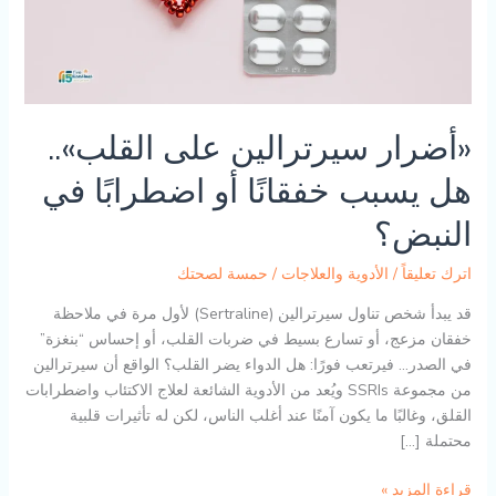
«أضرار سيرترالين على القلب»..
هل يسبب خفقانًا أو اضطرابًا في
النبض؟
اترك تعليقاً
/
الأدوية والعلاجات
/
حمسة لصحتك
قد يبدأ شخص تناول سيرترالين (Sertraline) لأول مرة في ملاحظة
خفقان مزعج، أو تسارع بسيط في ضربات القلب، أو إحساس “بنغزة”
في الصدر… فيرتعب فورًا: هل الدواء يضر القلب؟ الواقع أن سيرترالين
من مجموعة SSRIs ويُعد من الأدوية الشائعة لعلاج الاكتئاب واضطرابات
القلق، وغالبًا ما يكون آمنًا عند أغلب الناس، لكن له تأثيرات قلبية
محتملة […]
«أضرار
قراءة المزيد »