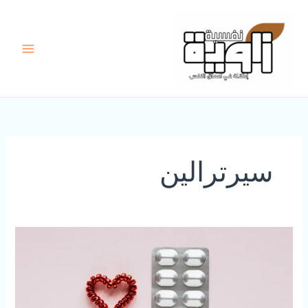
خطي
لى
لمحتوى
سيرترالين