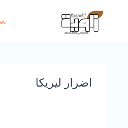
خطي
لى
لمحتوى
زاوي
اضرار ليريكا